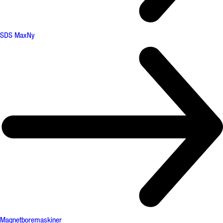
SDS Max
Ny
Magnetboremaskiner