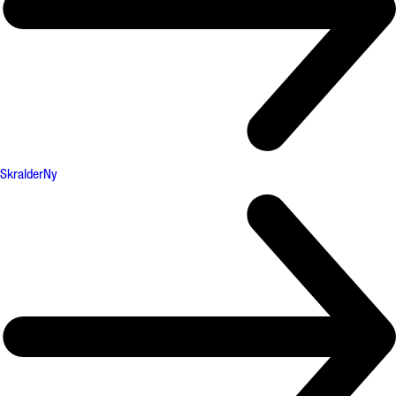
Skralder
Ny