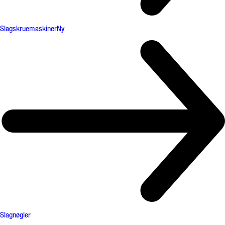
Slagskruemaskiner
Ny
Slagnøgler