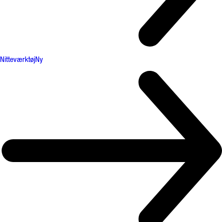
Nitteværktøj
Ny