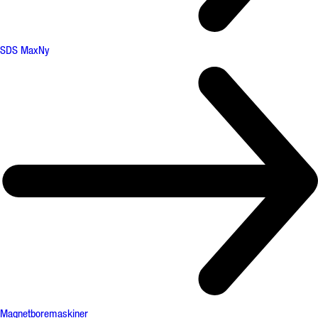
SDS Max
Ny
Magnetboremaskiner