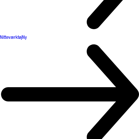
Nitteværktøj
Ny