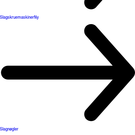
Slagskruemaskiner
Ny
Slagnøgler