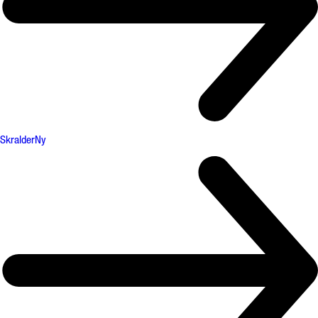
Skralder
Ny