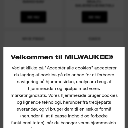
BÅNDSAV
MULTI-
SKÆREVÆRKTØJ
SE NU
SE NU
M18 FSGC
CA55
Velkommen til MILWAUKEE®
Ved at klikke på "Acceptér alle cookies" accepterer
du lagring af cookies på din enhed for at forbedre
navigering på hjemmesiden, analysere brug af
hjemmesiden og hjælpe med vores
marketingindsats. Vores hjemmeside bruger cookies
og lignende teknologi, herunder fra tredjeparts
(
9
)
(
8
)
leverandør, og vi bruger dem til en række formål
M18 FUEL™
M18™ BÅNDSFORSATS
GIPSSKRUEMASKINE
TIL
(herunder til at tilpasse indhold og forbedre
MED
GIPSSKRUEMASKINE
funktionaliteten), når du besøger vores hjemmeside.
SKRUEBÅNDFORSATS