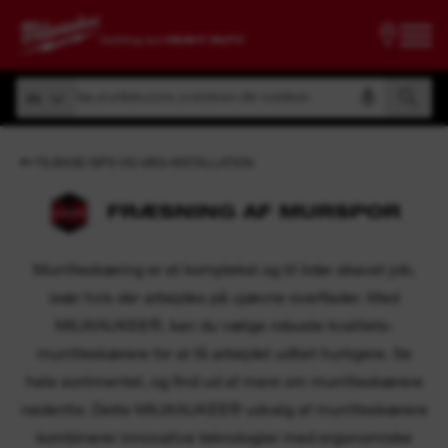
Søg på artikelnummer, produktnavn eller modelkode
Alt
Søg på artikelnummer, produktnavn eller modelkode
Alt
TILBAGE GIPS OG VÆG-INSTALLATION
FRÆSNING AF MURSPOR
Murrilleskæring er et komplekst og til tider akavet job,
især hvis der arbejdes på ujævne overflader. Med
MILWAUKEE®, kan du vælge robuste kvalitets-
murrilleskærere for at få arbejdet udført hurtigere. Se
hele sortimentet, og find ud af mere om murrilleskærere
nedenfor. Dette MILWAUKEE® udvalg af murrilleskærere
kombinerer innovative teknologier med ergonomiske