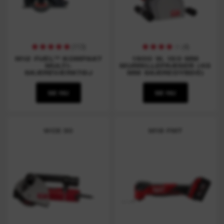
(
113
)
(
4
)
M12 FUEL™ KOMPAKT
1900 W, 150 MM
MULTI-
MURRILLEFRÆSER (45
SKÆREVÆRKTØJ
MM SKÆREDYBDE)
SE NU
SE NU
WCE 30
M18 FMT