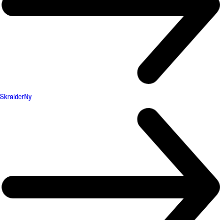
Skralder
Ny