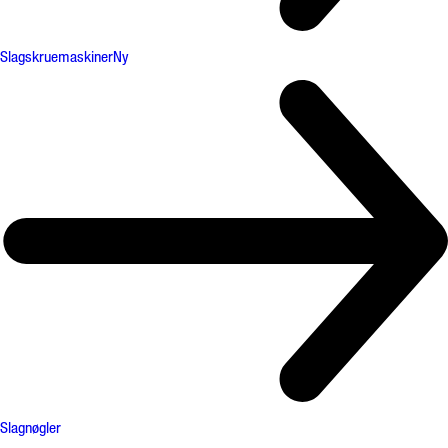
Slagskruemaskiner
Ny
Slagnøgler