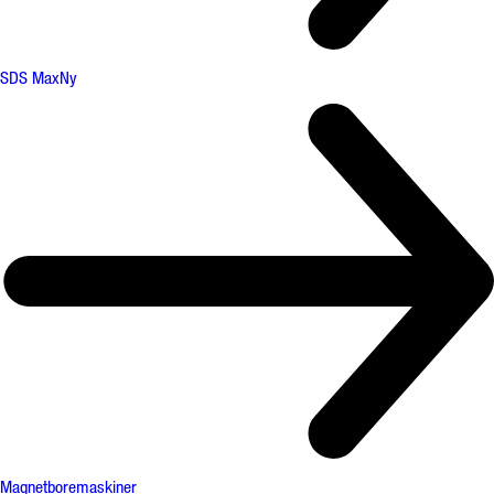
SDS Max
Ny
Magnetboremaskiner