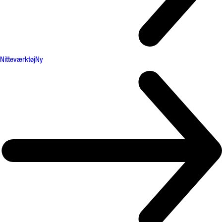
Nitteværktøj
Ny