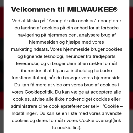
detektor/fjernbetjeningskombination, der dækker
Velkommen til MILWAUKEE®
langdistanceapplikationer.
Ved at klikke på "Acceptér alle cookies" accepterer
GALLERI
Højintensitets grøn laserdiode, der leverer 70%
du lagring af cookies på din enhed for at forbedre
lysere laserlinje sammenlignet med M12 3PL,
navigering på hjemmesiden, analysere brug af
optimeret til langdistance- og lyse
hjemmesiden og hjælpe med vores
arbejdsforhold
marketingindsats. Vores hjemmeside bruger cookies
og lignende teknologi, herunder fra tredjeparts
Giver driftstid på over 10+ timer med et M12 B4
leverandør, og vi bruger dem til en række formål
batteri
(herunder til at tilpasse indhold og forbedre
funktionaliteten), når du besøger vores hjemmeside.
3 tilstande: Manuel tilstand til brug i enhver
Du kan få mere at vide om vores brug af cookies i
vinkel, selvnivellerende tilstand, der angiver en
vores
Cookiepolitik
. Du kan vælge at acceptere alle
ikke-nivelleret tilstand med en 4°
cookies, afvise alle (ikke nødvendige) cookies eller
selvnivelleringsområde, og pendullås til
administrere dine cookiepræferencer selv i ’Cookie –
beskyttelse af komponenter under transport
Indstillinger’. Du kan se en liste med vores anvendte
cookies og deres formål i vores Cookie oversigt(link
Integreret magnetisk beslag med bagmonterede
to cookie list).
forstærkede magneter, ¼″ and ⅝″ stativ og
SPECIFIKATIONER