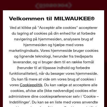
Integreret støvblæser holder skærelinjen og
01
02
03
04
området foran saven fri for støv, hvilket sikrer
optimal synlighed af snittet
Velkommen til MILWAUKEE®
Integreret LED-lys til oplysning af
Ved at klikke på "Acceptér alle cookies" accepterer
SOM SET PÅ SOCIALE
arbejdsområdet
du lagring af cookies på din enhed for at forbedre
MEDIER
navigering på hjemmesiden, analysere brug af
Skoen i magnesium reducerer vægten og
hjemmesiden og hjælpe med vores
maksimerer holdbarheden
marketingindsats. Vores hjemmeside bruger cookies
HIGH OUTPUT™ systemet løfter
M18 FUEL™
og lignende teknologi, herunder fra tredjeparts
teknologierne til et nyt niveau og leverer øget
leverandør, og vi bruger dem til en række formål
(herunder til at tilpasse indhold og forbedre
ydeevne og længere driftstid. Værktøjerne er
funktionaliteten), når du besøger vores hjemmeside.
designet til at maksimere samarbejdet med
Du kan få mere at vide om vores brug af cookies i
HIGH OUTPUT™ og FORGE™ batterier
vores
Cookiepolitik
. Du kan vælge at acceptere alle
cookies, afvise alle (ikke nødvendige) cookies eller
Fleksibelt batterisystem: passer med alle
administrere dine cookiepræferencer selv i ’Cookie –
MILWAUKEE®
M18™
batterier
Indstillinger’. Du kan se en liste med vores anvendte